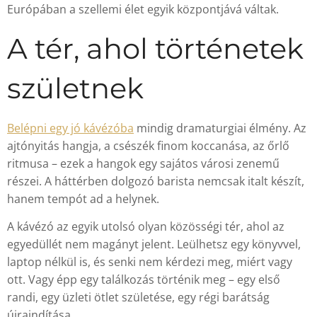
Európában a szellemi élet egyik központjává váltak.
A tér, ahol történetek
születnek
Belépni egy jó kávézóba
mindig dramaturgiai élmény. Az
ajtónyitás hangja, a csészék finom koccanása, az őrlő
ritmusa – ezek a hangok egy sajátos városi zenemű
részei. A háttérben dolgozó barista nemcsak italt készít,
hanem tempót ad a helynek.
A kávézó az egyik utolsó olyan közösségi tér, ahol az
egyedüllét nem magányt jelent. Leülhetsz egy könyvvel,
laptop nélkül is, és senki nem kérdezi meg, miért vagy
ott. Vagy épp egy találkozás történik meg – egy első
randi, egy üzleti ötlet születése, egy régi barátság
újraindítása.