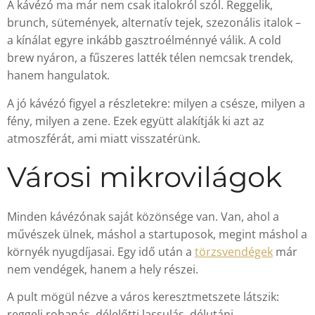
A kávézó ma már nem csak italokról szól. Reggelik,
brunch, sütemények, alternatív tejek, szezonális italok –
a kínálat egyre inkább gasztroélménnyé válik. A cold
brew nyáron, a fűszeres latték télen nemcsak trendek,
hanem hangulatok.
A jó kávézó figyel a részletekre: milyen a csésze, milyen a
fény, milyen a zene. Ezek együtt alakítják ki azt az
atmoszférát, ami miatt visszatérünk.
Városi mikrovilágok
Minden kávézónak saját közönsége van. Van, ahol a
művészek ülnek, máshol a startuposok, megint máshol a
környék nyugdíjasai. Egy idő után a
törzsvendégek
már
nem vendégek, hanem a hely részei.
A pult mögül nézve a város keresztmetszete látszik:
reggeli rohanás, délelőtti lassulás, délutáni