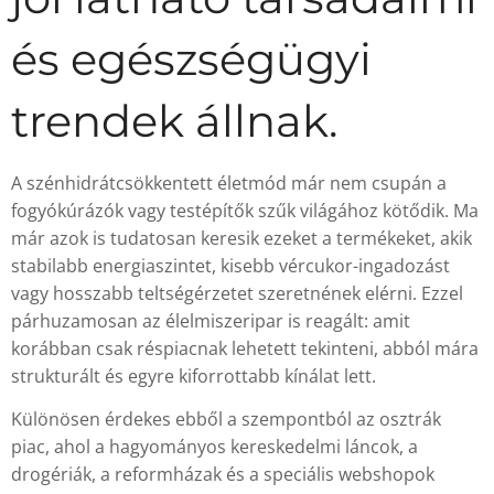
és egészségügyi
trendek állnak.
A szénhidrátcsökkentett életmód már nem csupán a
fogyókúrázók vagy testépítők szűk világához kötődik. Ma
már azok is tudatosan keresik ezeket a termékeket, akik
stabilabb energiaszintet, kisebb vércukor-ingadozást
vagy hosszabb teltségérzetet szeretnének elérni. Ezzel
párhuzamosan az élelmiszeripar is reagált: amit
korábban csak réspiacnak lehetett tekinteni, abból mára
strukturált és egyre kiforrottabb kínálat lett.
Különösen érdekes ebből a szempontból az osztrák
piac, ahol a hagyományos kereskedelmi láncok, a
drogériák, a reformházak és a speciális webshopok