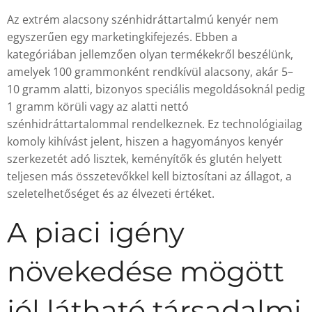
Az extrém alacsony szénhidráttartalmú kenyér nem
egyszerűen egy marketingkifejezés. Ebben a
kategóriában jellemzően olyan termékekről beszélünk,
amelyek 100 grammonként rendkívül alacsony, akár 5–
10 gramm alatti, bizonyos speciális megoldásoknál pedig
1 gramm körüli vagy az alatti nettó
szénhidráttartalommal rendelkeznek. Ez technológiailag
komoly kihívást jelent, hiszen a hagyományos kenyér
szerkezetét adó lisztek, keményítők és glutén helyett
teljesen más összetevőkkel kell biztosítani az állagot, a
szeletelhetőséget és az élvezeti értéket.
A piaci igény
növekedése mögött
jól látható társadalmi