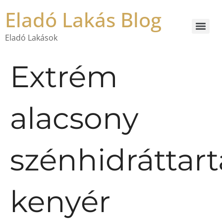
Eladó Lakás Blog
Eladó Lakások
Extrém
alacsony
szénhidráttar
kenyér