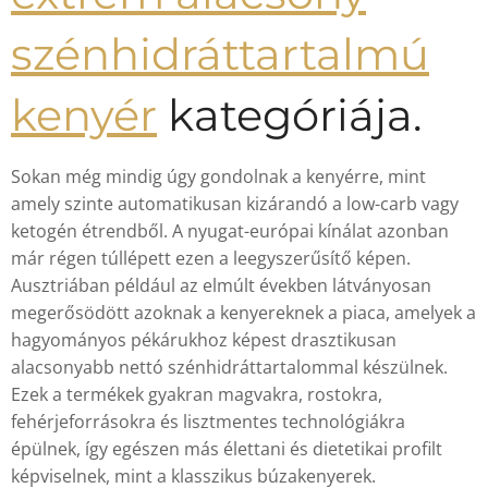
szénhidráttartalmú
kenyér
kategóriája.
Sokan még mindig úgy gondolnak a kenyérre, mint
amely szinte automatikusan kizárandó a low-carb vagy
ketogén étrendből. A nyugat-európai kínálat azonban
már régen túllépett ezen a leegyszerűsítő képen.
Ausztriában például az elmúlt években látványosan
megerősödött azoknak a kenyereknek a piaca, amelyek a
hagyományos pékárukhoz képest drasztikusan
alacsonyabb nettó szénhidráttartalommal készülnek.
Ezek a termékek gyakran magvakra, rostokra,
fehérjeforrásokra és lisztmentes technológiákra
épülnek, így egészen más élettani és dietetikai profilt
képviselnek, mint a klasszikus búzakenyerek.