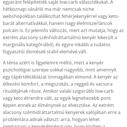
egyaránt felépítették saját low-carb választékukat. A
hétköznapi vásárló ma már nemcsak niche
webshopokban találkozhat fehérjekenyérrel vagy keto-
barát alternatívákkal, hanem nagy élelmiszerláncok
polcain is. Ez jelentős változás, mert azt mutatja, hogy az
extrém alacsony szénhidráttartalmú kenyér kikerült a
marginális kategóriából, és egyre inkább a tudatos
fogyasztói döntések stabil elemévé vált.
A téma azért is figyelemre méltó, mert a kenyér
pszichológiai szerepe sokkal nagyobb, mint amennyit
egy tápértéktáblázat önmagában elmond. A kenyér az
étkezési komfort, a megszokás, a reggeli és vacsora
rituáléjának része. Amikor valaki szigorúbb low-carb
vagy keto étrendre vált, az egyik legnehezebb pont
éppen ennek az élménynek az elvesztése. Az extrém
alacsony szénhidráttartalmú kenyerek valójában erre a
problémára adnak választ: arra, hogyan lehet
megtartani a kenyérélményt úgy, hogy közben a