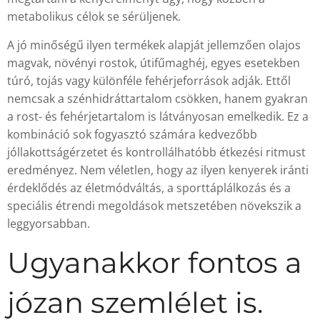
metabolikus célok se sérüljenek.
A jó minőségű ilyen termékek alapját jellemzően olajos
magvak, növényi rostok, útifűmaghéj, egyes esetekben
túró, tojás vagy különféle fehérjeforrások adják. Ettől
nemcsak a szénhidráttartalom csökken, hanem gyakran
a rost- és fehérjetartalom is látványosan emelkedik. Ez a
kombináció sok fogyasztó számára kedvezőbb
jóllakottságérzetet és kontrollálhatóbb étkezési ritmust
eredményez. Nem véletlen, hogy az ilyen kenyerek iránti
érdeklődés az életmódváltás, a sporttáplálkozás és a
speciális étrendi megoldások metszetében növekszik a
leggyorsabban.
Ugyanakkor fontos a
józan szemlélet is.