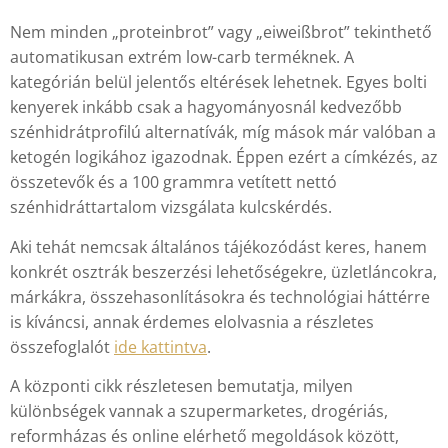
Nem minden „proteinbrot” vagy „eiweißbrot” tekinthető
automatikusan extrém low-carb terméknek. A
kategórián belül jelentős eltérések lehetnek. Egyes bolti
kenyerek inkább csak a hagyományosnál kedvezőbb
szénhidrátprofilú alternatívák, míg mások már valóban a
ketogén logikához igazodnak. Éppen ezért a címkézés, az
összetevők és a 100 grammra vetített nettó
szénhidráttartalom vizsgálata kulcskérdés.
Aki tehát nemcsak általános tájékozódást keres, hanem
konkrét osztrák beszerzési lehetőségekre, üzletláncokra,
márkákra, összehasonlításokra és technológiai háttérre
is kíváncsi, annak érdemes elolvasnia a részletes
összefoglalót
ide kattintva
.
A központi cikk részletesen bemutatja, milyen
különbségek vannak a szupermarketes, drogériás,
reformházas és online elérhető megoldások között,