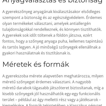
A gyerekszőnyeg anyagának kiválasztásakor elsődleges
szempont a biztonság és az egészségvédelem. Érdemes
olyan termékeket választani, amelyek antiallergén
tulajdonságokkal rendelkeznek, és könnyen tisztíthatók.
A gyerekek sok időt töltenek a földön játszva, ezért
fontos, hogy a szőnyeg anyaga puha, kellemes tapintású
és tartós legyen. A jó minőségű szőnyegek ellenállnak a
gyakori használatnak és tisztításnak is.
Méretek és formák
A gyerekszoba mérete alapvetően meghatározza, milyen
méretű szőnyeget érdemes választani. A nagyobb
méretű darabok tágasabb játszóteret biztosítanak, míg a
kisebb szőnyegek jól használhatók egy-egy funkcionális
terület – például az ágy melletti rész vagy a játéksarok –
kiemelésére. A formák tekintetében a klasszikus négyzet