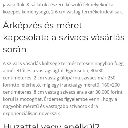
javasoltak. Kisállatok részére készülő fekhelyeknél a
közepes keménységű, 2-6 cm vastag termékek ideálisak.
Árképzés és méret
kapcsolata a szivacs vásárlás
során
A szivacs vásárlás költsége természetesen nagyban függ
a mérettől és a vastagságtól. Egy kisebb, 30×30
centiméteres, 2 cm vastag ülőpárna-szivacs már 250
forinttól elérhető, míg egy franciaágy méretű, 160×200
centiméteres, 8 cm vastag szivacs ára akár 30.000 forint
körül is mozoghat. Érdemes figyelembe venni, hogy a
nagyobb méretű és vastagabb szivacsok ára
exponenciálisan növekszik.
Huzattal vagy anélkül?