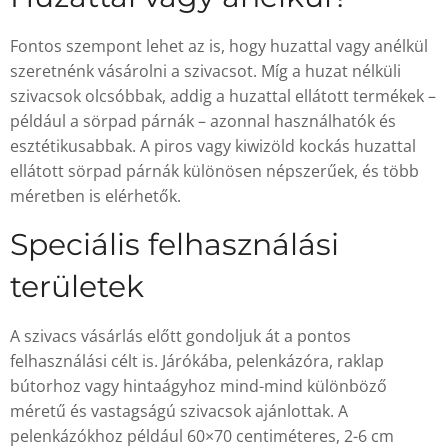
Fontos szempont lehet az is, hogy huzattal vagy anélkül
szeretnénk vásárolni a szivacsot. Míg a huzat nélküli
szivacsok olcsóbbak, addig a huzattal ellátott termékek –
például a sörpad párnák – azonnal használhatók és
esztétikusabbak. A piros vagy kiwizöld kockás huzattal
ellátott sörpad párnák különösen népszerűek, és több
méretben is elérhetők.
Speciális felhasználási
területek
A szivacs vásárlás előtt gondoljuk át a pontos
felhasználási célt is. Járókába, pelenkázóra, raklap
bútorhoz vagy hintaágyhoz mind-mind különböző
méretű és vastagságú szivacsok ajánlottak. A
pelenkázókhoz például 60×70 centiméteres, 2-6 cm