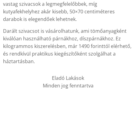
vastag szivacsok a legmegfelelőbbek, míg
kutyafekhelyhez akár kisebb, 50×70 centiméteres
darabok is elegendőek lehetnek.
Darált szivacsot is vásárolhatunk, ami tömőanyagként
kiválóan használható párnákhoz, díszpárnákhoz. Ez
kilogrammos kiszerelésben, már 1490 forinttól elérhető,
és rendkívül praktikus kiegészítőként szolgálhat a
háztartásban.
Eladó Lakások
Minden jog fenntartva