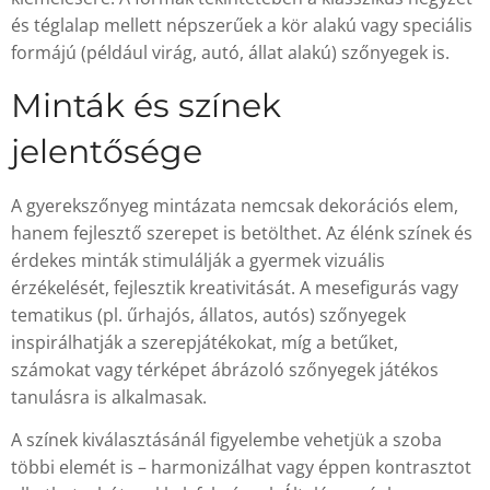
és téglalap mellett népszerűek a kör alakú vagy speciális
formájú (például virág, autó, állat alakú) szőnyegek is.
Minták és színek
jelentősége
A gyerekszőnyeg mintázata nemcsak dekorációs elem,
hanem fejlesztő szerepet is betölthet. Az élénk színek és
érdekes minták stimulálják a gyermek vizuális
érzékelését, fejlesztik kreativitását. A mesefigurás vagy
tematikus (pl. űrhajós, állatos, autós) szőnyegek
inspirálhatják a szerepjátékokat, míg a betűket,
számokat vagy térképet ábrázoló szőnyegek játékos
tanulásra is alkalmasak.
A színek kiválasztásánál figyelembe vehetjük a szoba
többi elemét is – harmonizálhat vagy éppen kontrasztot