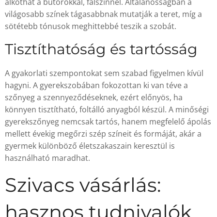
alkothat a bútorokkal, falszínnel. Általánosságban a
világosabb színek tágasabbnak mutatják a teret, míg a
sötétebb tónusok meghittebbé teszik a szobát.
Tisztíthatóság és tartósság
A gyakorlati szempontokat sem szabad figyelmen kívül
hagyni. A gyerekszobában fokozottan ki van téve a
szőnyeg a szennyeződéseknek, ezért előnyös, ha
könnyen tisztítható, foltálló anyagból készül. A minőségi
gyerekszőnyeg nemcsak tartós, hanem megfelelő ápolás
mellett évekig megőrzi szép színeit és formáját, akár a
gyermek különböző életszakaszain keresztül is
használható maradhat.
Szivacs vásárlás:
hasznos tudnivalók