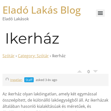
Eladó Lakás Blog
Eladó Lakások
Ikerház
Szótár
›
Category: Szótár
›
Ikerház
0
Ingatlan
Staff
asked 3 év ago
Az ikerház olyan lakóingatlan, amely két egymással
összeépített, de különálló lakóegységből áll. Az ikerházak
általában hasonló kialakításúak és méretűek, és