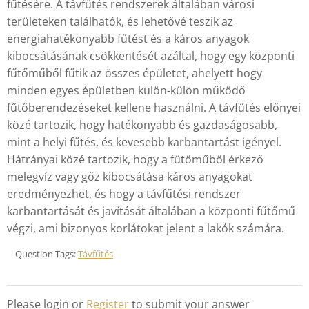
fűtésére. A távfűtés rendszerek általában városi
területeken találhatók, és lehetővé teszik az
energiahatékonyabb fűtést és a káros anyagok
kibocsátásának csökkentését azáltal, hogy egy központi
fűtőműből fűtik az összes épületet, ahelyett hogy
minden egyes épületben külön-külön működő
fűtőberendezéseket kellene használni. A távfűtés előnyei
közé tartozik, hogy hatékonyabb és gazdaságosabb,
mint a helyi fűtés, és kevesebb karbantartást igényel.
Hátrányai közé tartozik, hogy a fűtőműből érkező
melegvíz vagy gőz kibocsátása káros anyagokat
eredményezhet, és hogy a távfűtési rendszer
karbantartását és javítását általában a központi fűtőmű
végzi, ami bizonyos korlátokat jelent a lakók számára.
Question Tags:
Távfűtés
Please login or
Register
to submit your answer