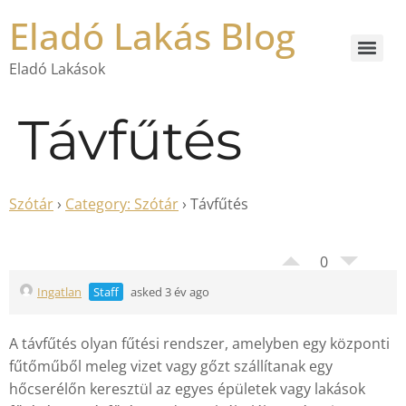
Eladó Lakás Blog
Eladó Lakások
Távfűtés
Szótár
›
Category: Szótár
›
Távfűtés
0
Ingatlan
Staff
asked 3 év ago
A távfűtés olyan fűtési rendszer, amelyben egy központi
fűtőműből meleg vizet vagy gőzt szállítanak egy
hőcserélőn keresztül az egyes épületek vagy lakások