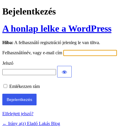
Bejelentkezés
A honlap lelke a WordPress
Hiba:
A felhasználó regisztráció jelenleg le van tiltva.
Felhasználónév, vagy e-mail cím
Jelszó
Emlékezzen rám
Elfelejtett jelszó?
← Irány a(z) Eladó Lakás Blog