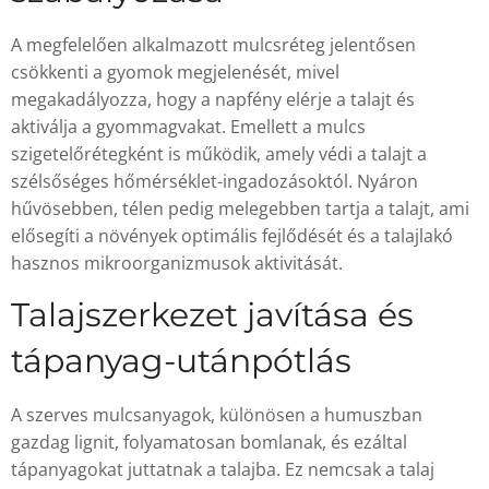
A megfelelően alkalmazott mulcsréteg jelentősen
csökkenti a gyomok megjelenését, mivel
megakadályozza, hogy a napfény elérje a talajt és
aktiválja a gyommagvakat. Emellett a mulcs
szigetelőrétegként is működik, amely védi a talajt a
szélsőséges hőmérséklet-ingadozásoktól. Nyáron
hűvösebben, télen pedig melegebben tartja a talajt, ami
elősegíti a növények optimális fejlődését és a talajlakó
hasznos mikroorganizmusok aktivitását.
Talajszerkezet javítása és
tápanyag-utánpótlás
A szerves mulcsanyagok, különösen a humuszban
gazdag lignit, folyamatosan bomlanak, és ezáltal
tápanyagokat juttatnak a talajba. Ez nemcsak a talaj