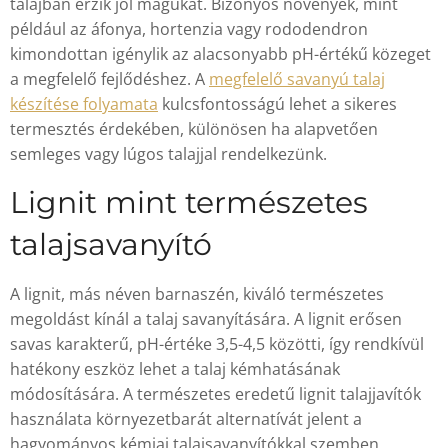
talajban érzik jól magukat. Bizonyos növények, mint
például az áfonya, hortenzia vagy rododendron
kimondottan igénylik az alacsonyabb pH-értékű közeget
a megfelelő fejlődéshez. A
megfelelő savanyú talaj
készítése folyamata
kulcsfontosságú lehet a sikeres
termesztés érdekében, különösen ha alapvetően
semleges vagy lúgos talajjal rendelkezünk.
Lignit mint természetes
talajsavanyító
A lignit, más néven barnaszén, kiváló természetes
megoldást kínál a talaj savanyítására. A lignit erősen
savas karakterű, pH-értéke 3,5-4,5 közötti, így rendkívül
hatékony eszköz lehet a talaj kémhatásának
módosítására. A természetes eredetű lignit talajjavítók
használata környezetbarát alternatívát jelent a
hagyományos kémiai talajsavanyítókkal szemben,