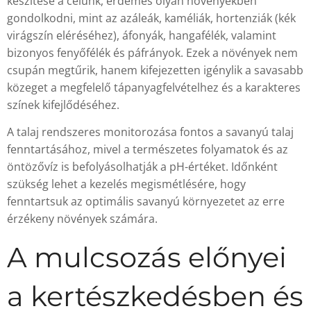
készítése a célunk, érdemes olyan növényekben
gondolkodni, mint az azáleák, kaméliák, hortenziák (kék
virágszín eléréséhez), áfonyák, hangafélék, valamint
bizonyos fenyőfélék és páfrányok. Ezek a növények nem
csupán megtűrik, hanem kifejezetten igénylik a savasabb
közeget a megfelelő tápanyagfelvételhez és a karakteres
színek kifejlődéséhez.
A talaj rendszeres monitorozása fontos a savanyú talaj
fenntartásához, mivel a természetes folyamatok és az
öntözővíz is befolyásolhatják a pH-értéket. Időnként
szükség lehet a kezelés megismétlésére, hogy
fenntartsuk az optimális savanyú környezetet az erre
érzékeny növények számára.
A mulcsozás előnyei
a kertészkedésben és