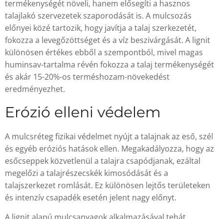
termékenységét növeli, hanem elősegíti a hasznos
talajlakó szervezetek szaporodását is. A mulcsozás
előnyei közé tartozik, hogy javítja a talaj szerkezetét,
fokozza a levegőzöttséget és a víz beszivárgását. A lignit
különösen értékes ebből a szempontból, mivel magas
huminsav-tartalma révén fokozza a talaj termékenységét
és akár 15-20%-os terméshozam-növekedést
eredményezhet.
Erózió elleni védelem
A mulcsréteg fizikai védelmet nyújt a talajnak az eső, szél
és egyéb eróziós hatások ellen. Megakadályozza, hogy az
esőcseppek közvetlenül a talajra csapódjanak, ezáltal
megelőzi a talajrészecskék kimosódását és a
talajszerkezet romlását. Ez különösen lejtős területeken
és intenzív csapadék esetén jelent nagy előnyt.
A lignit alapú mulcsanyagok alkalmazásával tehát